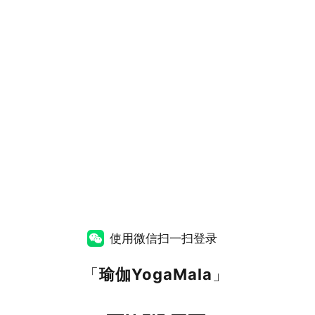
使用微信扫一扫登录
「
瑜伽YogaMala
」